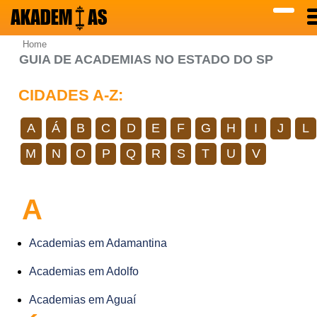
AKADEM
AS
Home
GUIA DE ACADEMIAS NO ESTADO DO SP
CIDADES A-Z:
A
Á
B
C
D
E
F
G
H
I
J
L
M
N
O
P
Q
R
S
T
U
V
A
Academias em Adamantina
Academias em Adolfo
Academias em Aguaí