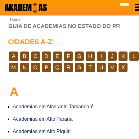
AKADEM
AS
Home
GUIA DE ACADEMIAS NO ESTADO DO PR
CIDADES A-Z:
A
B
C
D
E
F
G
H
I
J
K
L
M
N
O
P
Q
R
S
T
U
V
X
A
Academias em Almirante Tamandaré
Academias em Alto Paraná
Academias em Alto Piquiri